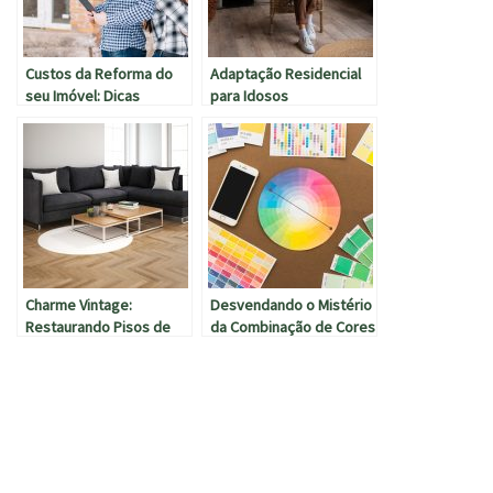
Custos da Reforma do
Adaptação Residencial
seu Imóvel: Dicas
para Idosos
Essenciais para Planejar
com Precisão
Charme Vintage:
Desvendando o Mistério
Restaurando Pisos de
da Combinação de Cores
Taco
na Decoração