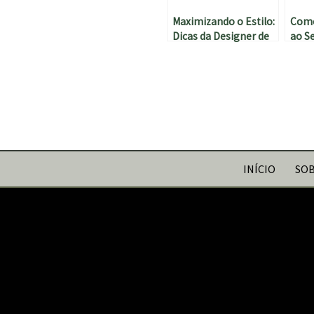
Maximizando o Estilo:
Como
Dicas da Designer de
ao S
Interiores para
Deco
Decorar Pequenos
Inte
Espaços
Com
INÍCIO
SOB