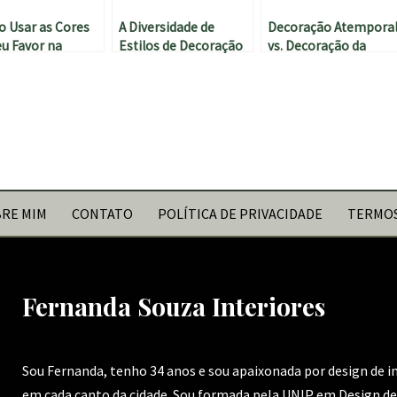
 Usar as Cores
A Diversidade de
Decoração Atempora
eu Favor na
Estilos de Decoração
vs. Decoração da
ração de
de Interiores
Moda: Qual Escolher?
riores: Um Guia
pleto
RE MIM
CONTATO
POLÍTICA DE PRIVACIDADE
TERMOS
Fernanda Souza Interiores
Sou Fernanda, tenho 34 anos e sou apaixonada por design de 
em cada canto da cidade. Sou formada pela UNIP em Design de