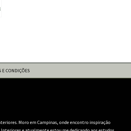
l
 E CONDIÇÕES
interiores. Moro em Campinas, onde encontro inspiração
 Interiores e atualmente estou me dedicando aos estudos