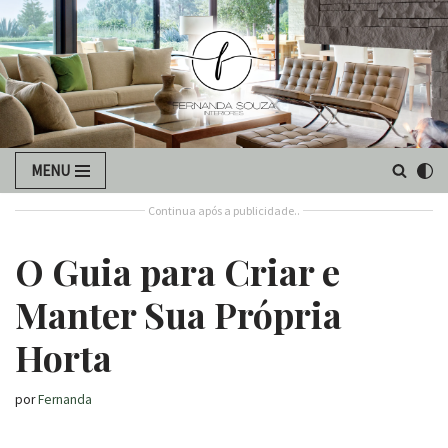
Pular
para
o
conteúdo
MENU
Continua após a publicidade..
O Guia para Criar e
Manter Sua Própria
Horta
por
Fernanda