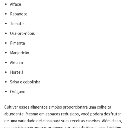
Alface
Rabanete
Tomate
Ora-pro-nóbis
Pimenta
Manjericão
Alecrim
Hortelã
Salsa e cebolinha
Orégano
Cultivar esses alimentos simples proporcionará uma colheita
abundante. Mesmo em espaços reduzidos, você poderá desfrutar
de uma variedade deliciosa para suas receitas caseiras. Além disso,
essa prática não apenas promove a autossuficiência, mas também