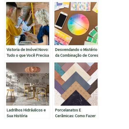
Vistoria de Imóvel Novo:
Desvendando o Mistério
Tudo o que Você Precisa
da Combinação de Cores
Saber Antes de Pegar as
na Decoração
Chaves
Ladrilhos Hidráulicos e
Porcelanatos E
Sua História
Cerâmicas: Como Fazer
A Escolha Certa