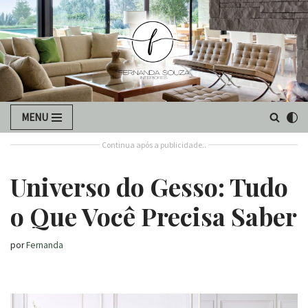
Pular
para
o
conteúdo
MENU
Continua após a publicidade..
Universo do Gesso: Tudo
o Que Você Precisa Saber
por
Fernanda