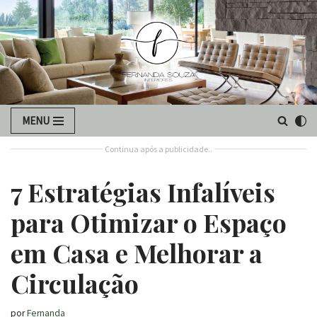
Pular
para
o
conteúdo
MENU
Continua após a publicidade..
7 Estratégias Infalíveis
para Otimizar o Espaço
em Casa e Melhorar a
Circulação
por
Fernanda