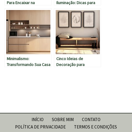
Para Encaixar na
Iluminação: Dicas para
Realidade de Todos
um Ambiente Perfeito
Minimalismo:
Cinco Ideias de
Transformando Sua Casa
Decoração para
e Sua Vida
Corredores
INÍCIO
SOBRE MIM
CONTATO
POLÍTICA DE PRIVACIDADE
TERMOS E CONDIÇÕES